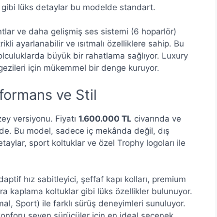
gibi lüks detaylar bu modelde standart.
tlar ve daha gelişmiş ses sistemi (6 hoparlör)
kli ayarlanabilir ve ısıtmalı özelliklere sahip. Bu
 yolculuklarda büyük bir rahatlama sağlıyor. Luxury
gezileri için mükemmel bir denge kuruyor.
formans ve Stil
ey versiyonu. Fiyatı
1.600.000 TL
civarında ve
e. Bu model, sadece iç mekânda değil, dış
aylar, sport koltuklar ve özel Trophy logoları ile
aptif hız sabitleyici, şeffaf kapı kolları, premium
ra kaplama koltuklar gibi lüks özellikler bulunuyor.
l, Sport) ile farklı sürüş deneyimleri sunuluyor.
nforu seven sürücüler için en ideal seçenek.