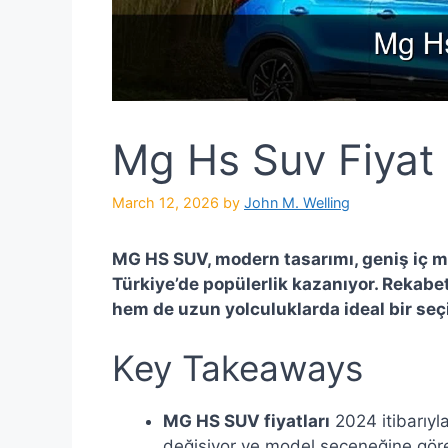
Mg Hs Suv Fiyat
March 12, 2026
by
John M. Welling
MG HS SUV, modern tasarımı, geniş iç me
Türkiye’de popülerlik kazanıyor. Rekabet
hem de uzun yolculuklarda ideal bir se
Key Takeaways
MG HS SUV fiyatları
2024 itibarıyl
değişiyor ve model seçeneğine göre f