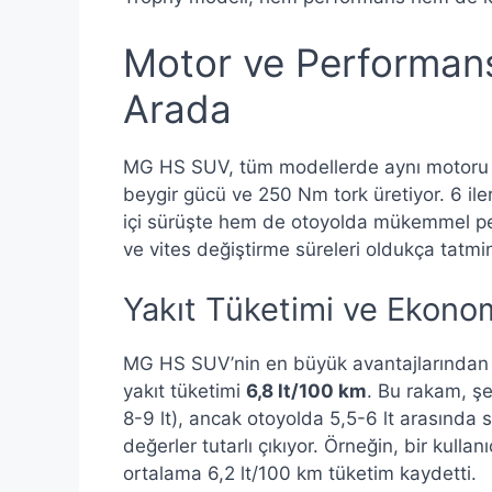
Motor ve Performans:
Arada
MG HS SUV, tüm modellerde aynı motoru ku
beygir gücü ve 250 Nm tork üretiyor. 6 il
içi sürüşte hem de otoyolda mükemmel pe
ve vites değiştirme süreleri oldukça tatmin
Yakıt Tüketimi ve Ekono
MG HS SUV’nin en büyük avantajlarından bi
yakıt tüketimi
6,8 lt/100 km
. Bu rakam, şeh
8-9 lt), ancak otoyolda 5,5-6 lt arasında
değerler tutarlı çıkıyor. Örneğin, bir kulla
ortalama 6,2 lt/100 km tüketim kaydetti.