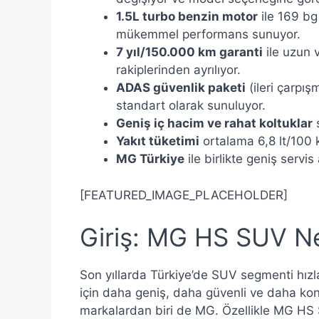
1.5L turbo benzin motor
ile 169 bg
mükemmel performans sunuyor.
7 yıl/150.000 km garanti
ile uzun v
rakiplerinden ayrılıyor.
ADAS güvenlik paketi
(ileri çarpış
standart olarak sunuluyor.
Geniş iç hacim ve rahat koltuklar
s
Yakıt tüketimi
ortalama 6,8 lt/100 
MG Türkiye
ile birlikte geniş servis
[FEATURED_IMAGE_PLACEHOLDER]
Giriş: MG HS SUV Ne
Son yıllarda Türkiye’de SUV segmenti hızla
için daha geniş, daha güvenli ve daha konf
markalardan biri de MG. Özellikle MG HS