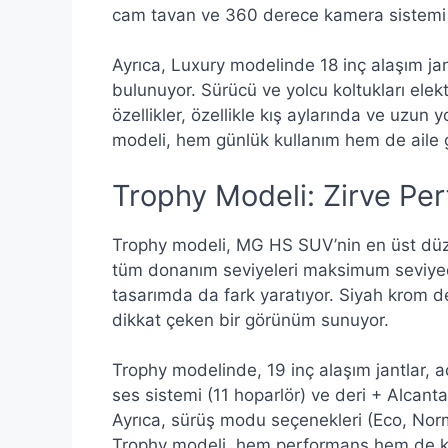
cam tavan ve 360 derece kamera sistemi 
Ayrıca, Luxury modelinde 18 inç alaşım jan
bulunuyor. Sürücü ve yolcu koltukları elektri
özellikler, özellikle kış aylarında ve uzun
modeli, hem günlük kullanım hem de aile 
Trophy Modeli: Zirve Per
Trophy modeli, MG HS SUV’nin en üst düz
tüm donanım seviyeleri maksimum seviyed
tasarımda da fark yaratıyor. Siyah krom det
dikkat çeken bir görünüm sunuyor.
Trophy modelinde, 19 inç alaşım jantlar, ad
ses sistemi (11 hoparlör) ve deri + Alcanta
Ayrıca, sürüş modu seçenekleri (Eco, Norma
Trophy modeli, hem performans hem de ko