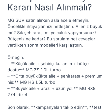
Kararı Nasıl Alınmalı?
MG SUV satın alırken asla acele etmeyin.
Öncelikle ihtiyaçlarınızı netleştirin: Aileniz büyük
mü? Sık şehirarası mı yolculuk yapıyorsunuz?
Bütçeniz ne kadar? Bu sorulara net cevaplar
verdikten sonra modelleri karşılaştırın.
Örneğin:
– **Küçük aile + şehiriçi kullanım + bütçe
dostu:** MG ZS 1.0L turbo
– **Orta büyüklükte aile + şehirarası + premium
his:** MG HS 1.5L turbo
– **Büyük aile + arazi + uzun yol:** MG RX8
2.0L dizel
Son olarak, **kampanyaları takip edin**, **test